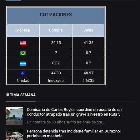
COTIZACIONES
Moneda
Compra
Venta
39.15
41.35
7
8.7
0.02
0.2
44.33
48.97
Unidad
Indexada
6.6335
ÚLTIMA SEMANA
Comisaría de Carlos Reyles coordinó el rescate de un
conductor atrapado tras un grave siniestro en Ruta 5
Un hombre de 63 años sufrió lesiones de gra…
Persona detenida tras incidente familiar en Durazno;
portaba un machete