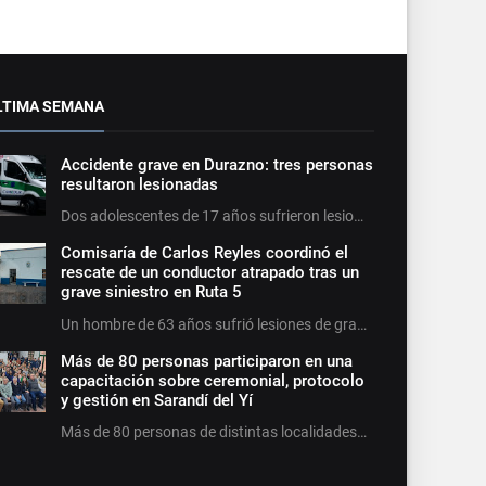
LTIMA SEMANA
Accidente grave en Durazno: tres personas
resultaron lesionadas
Dos adolescentes de 17 años sufrieron lesio…
Comisaría de Carlos Reyles coordinó el
rescate de un conductor atrapado tras un
grave siniestro en Ruta 5
Un hombre de 63 años sufrió lesiones de gra…
Más de 80 personas participaron en una
capacitación sobre ceremonial, protocolo
y gestión en Sarandí del Yí
Más de 80 personas de distintas localidades…