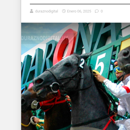
duraznodigital
Enero 06, 2025
0