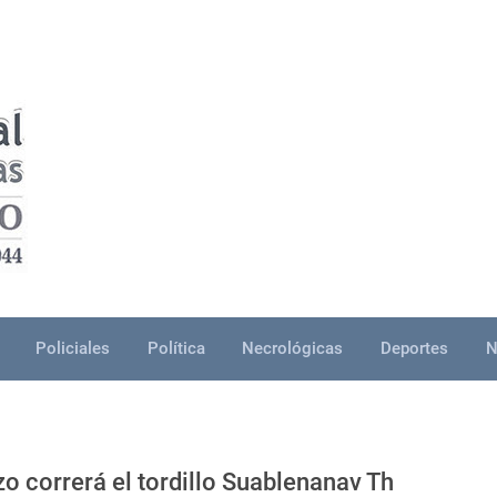
Policiales
Política
Necrológicas
Deportes
N
o correrá el tordillo Suablenanav Th