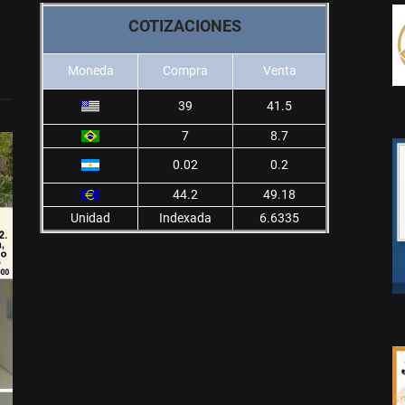
COTIZACIONES
Moneda
Compra
Venta
39
41.5
7
8.7
0.02
0.2
44.2
49.18
Unidad
Indexada
6.6335