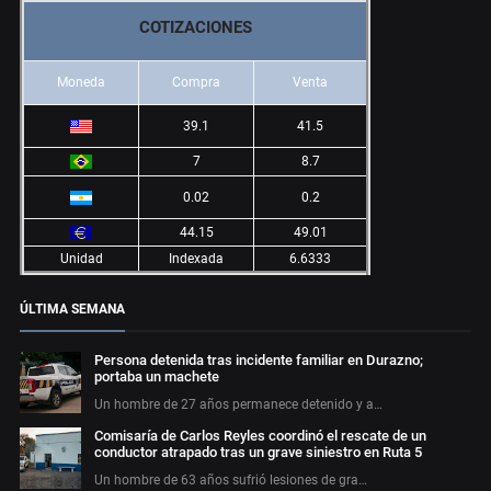
COTIZACIONES
Moneda
Compra
Venta
39.1
41.5
7
8.7
0.02
0.2
44.15
49.01
Unidad
Indexada
6.6333
ÚLTIMA SEMANA
Persona detenida tras incidente familiar en Durazno;
portaba un machete
Un hombre de 27 años permanece detenido y a…
Comisaría de Carlos Reyles coordinó el rescate de un
conductor atrapado tras un grave siniestro en Ruta 5
Un hombre de 63 años sufrió lesiones de gra…