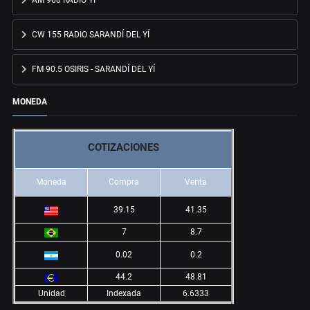
AM 960 RADIO YÍ
CW 155 RADIO SARANDÍ DEL YÍ
FM 90.5 OSIRIS - SARANDÍ DEL YÍ
MONEDA
COTIZACIONES
Moneda
Compra
Venta
39.15
41.35
7
8.7
0.02
0.2
44.2
48.81
Unidad
Indexada
6.6333