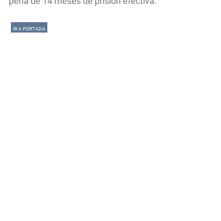
pena de 14 meses de prisión efectiva.
IR A PORTADA