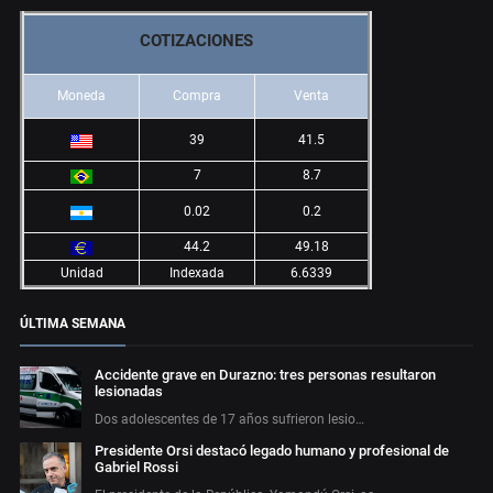
COTIZACIONES
Moneda
Compra
Venta
39
41.5
7
8.7
0.02
0.2
44.2
49.18
Unidad
Indexada
6.6339
ÚLTIMA SEMANA
Accidente grave en Durazno: tres personas resultaron
lesionadas
Dos adolescentes de 17 años sufrieron lesio…
Presidente Orsi destacó legado humano y profesional de
Gabriel Rossi