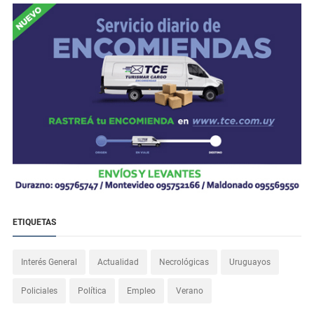
ETIQUETAS
Interés General
Actualidad
Necrológicas
Uruguayos
Policiales
Política
Empleo
Verano