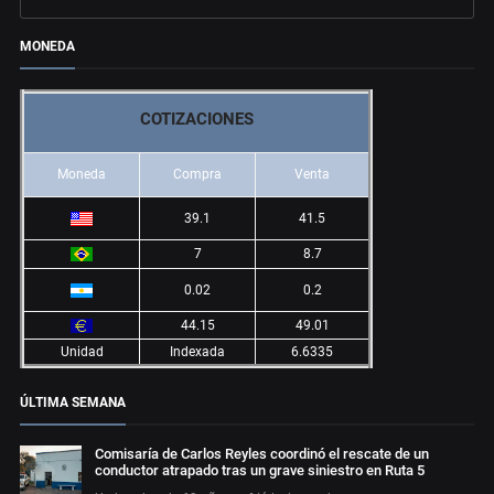
MONEDA
COTIZACIONES
Moneda
Compra
Venta
39.1
41.5
7
8.7
0.02
0.2
44.15
49.01
Unidad
Indexada
6.6335
ÚLTIMA SEMANA
Comisaría de Carlos Reyles coordinó el rescate de un
conductor atrapado tras un grave siniestro en Ruta 5