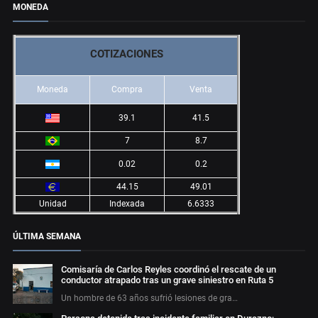
MONEDA
COTIZACIONES
Moneda
Compra
Venta
39.1
41.5
7
8.7
0.02
0.2
44.15
49.01
Unidad
Indexada
6.6333
ÚLTIMA SEMANA
Comisaría de Carlos Reyles coordinó el rescate de un
conductor atrapado tras un grave siniestro en Ruta 5
Un hombre de 63 años sufrió lesiones de gra…