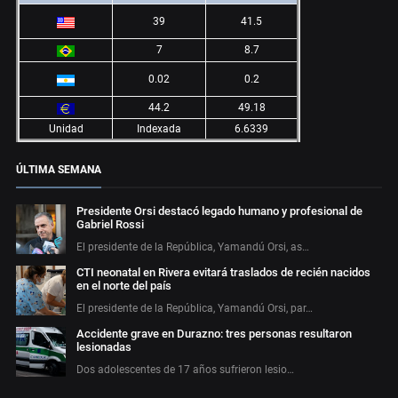
39
41.5
7
8.7
0.02
0.2
44.2
49.18
Unidad
Indexada
6.6339
ÚLTIMA SEMANA
Presidente Orsi destacó legado humano y profesional de
Gabriel Rossi
El presidente de la República, Yamandú Orsi, as…
CTI neonatal en Rivera evitará traslados de recién nacidos
en el norte del país
El presidente de la República, Yamandú Orsi, par…
Accidente grave en Durazno: tres personas resultaron
lesionadas
Dos adolescentes de 17 años sufrieron lesio…