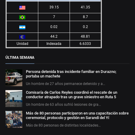
39.15
41.35
7
8.7
0.02
0.2
44.2
48.81
Unidad
Indexada
6.6333
ÚLTIMA SEMANA
Persona detenida tras incidente familiar en Durazno;
portaba un machete
Un hombre de 27 años permanece detenido y a…
Comisaría de Carlos Reyles coordinó el rescate de un
conductor atrapado tras un grave siniestro en Ruta 5
Un hombre de 63 años sufrió lesiones de gra…
Más de 80 personas participaron en una capacitación sobre
ceremonial, protocolo y gestión en Sarandí del Yí
Más de 80 personas de distintas localidades…