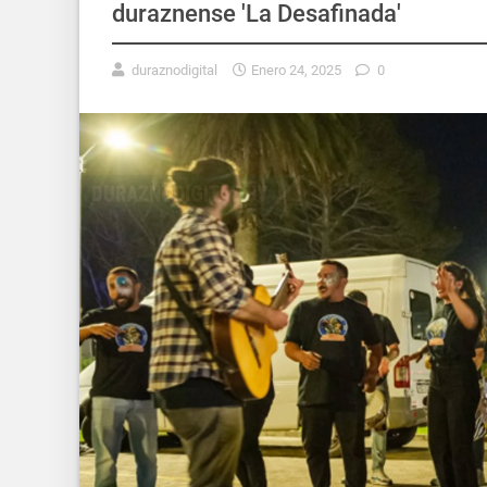
duraznense 'La Desafinada'
duraznodigital
Enero 24, 2025
0