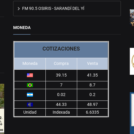
FM 90.5 OSIRIS - SARANDÍ DEL YÍ
MONEDA
COTIZACIONES
Moneda
Compra
Venta
39.15
41.35
7
8.7
0.02
0.2
44.33
48.97
Unidad
Indexada
6.6335