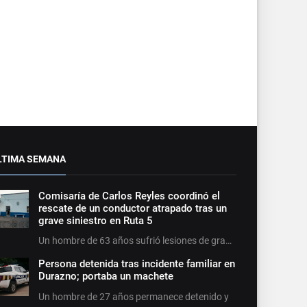
LTIMA SEMANA
Comisaría de Carlos Reyles coordinó el
rescate de un conductor atrapado tras un
grave siniestro en Ruta 5
Un hombre de 63 años sufrió lesiones de gra…
Persona detenida tras incidente familiar en
Durazno; portaba un machete
Un hombre de 27 años permanece detenido y