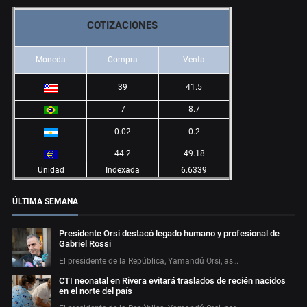
COTIZACIONES
Moneda
Compra
Venta
39
41.5
7
8.7
0.02
0.2
44.2
49.18
Unidad
Indexada
6.6339
ÚLTIMA SEMANA
Presidente Orsi destacó legado humano y profesional de
Gabriel Rossi
El presidente de la República, Yamandú Orsi, as…
CTI neonatal en Rivera evitará traslados de recién nacidos
en el norte del país