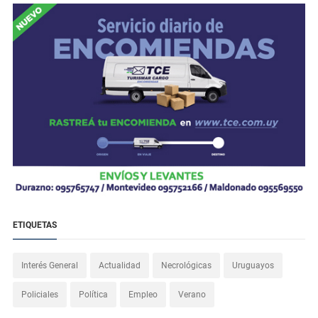
ETIQUETAS
Interés General
Actualidad
Necrológicas
Uruguayos
Policiales
Política
Empleo
Verano