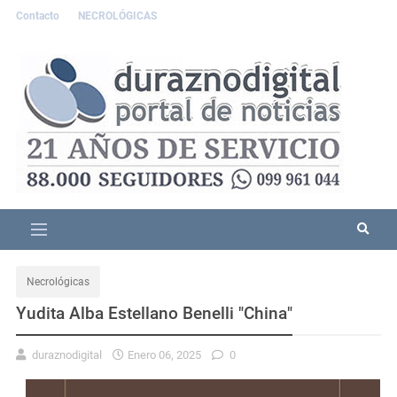
Contacto
NECROLÓGICAS
Necrológicas
Yudita Alba Estellano Benelli "China"
duraznodigital
Enero 06, 2025
0