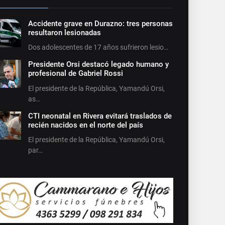
Accidente grave en Durazno: tres personas
resultaron lesionadas
Dos adolescentes de 17 años sufrieron lesio…
Presidente Orsi destacó legado humano y
profesional de Gabriel Rossi
El presidente de la República, Yamandú Orsi,
as…
CTI neonatal en Rivera evitará traslados de
recién nacidos en el norte del país
El presidente de la República, Yamandú Orsi,
par…