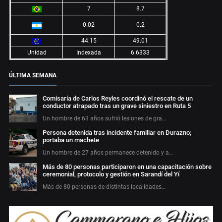
7
8.7
0.02
0.2
44.15
49.01
Unidad
Indexada
6.6333
ÚLTIMA SEMANA
Comisaría de Carlos Reyles coordinó el rescate de un
conductor atrapado tras un grave siniestro en Ruta 5
Un hombre de 63 años sufrió lesiones de gra…
Persona detenida tras incidente familiar en Durazno;
portaba un machete
Un hombre de 27 años permanece detenido y a…
Más de 80 personas participaron en una capacitación sobre
ceremonial, protocolo y gestión en Sarandí del Yí
Más de 80 personas de distintas localidades…