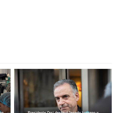
ién
Presidente Orsi destacó legado humano y