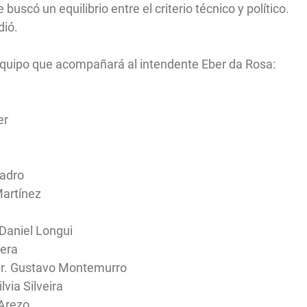
 buscó un equilibrio entre el criterio técnico y político.
dió.
equipo que acompañará al intendente Eber da Rosa:
er
uadro
Martínez
 Daniel Longui
vera
 Agr. Gustavo Montemurro
lvia Silveira
 Arezo