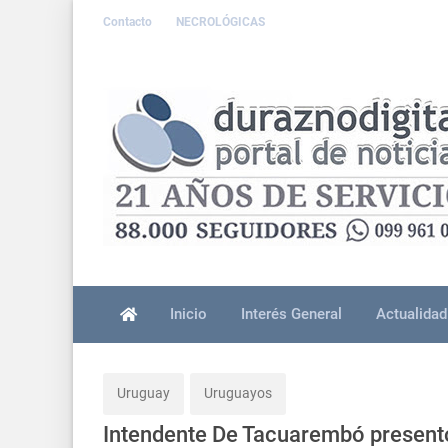
Contacto
NECROLÓGICAS
Inicio
Interés General
Actualidad
Uruguay
Uruguayos
Intendente De Tacuarembó presentó