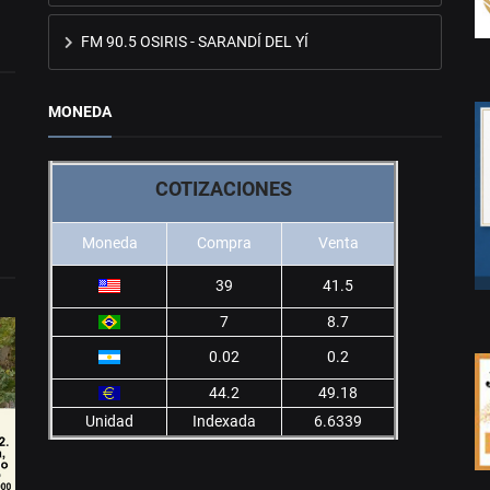
FM 90.5 OSIRIS - SARANDÍ DEL YÍ
MONEDA
COTIZACIONES
Moneda
Compra
Venta
39
41.5
7
8.7
0.02
0.2
44.2
49.18
Unidad
Indexada
6.6339