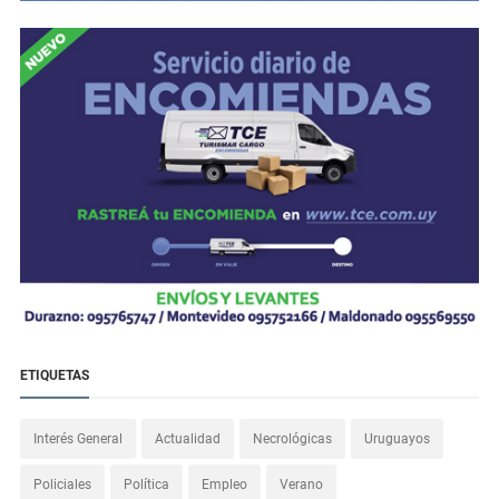
ETIQUETAS
Interés General
Actualidad
Necrológicas
Uruguayos
Policiales
Política
Empleo
Verano