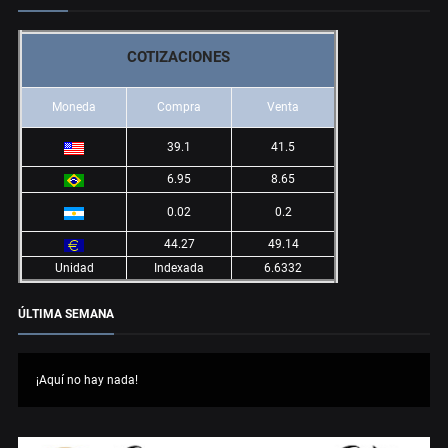
COTIZACIONES
Moneda
Compra
Venta
39.1
41.5
6.95
8.65
0.02
0.2
44.27
49.14
Unidad
Indexada
6.6332
ÚLTIMA SEMANA
¡Aquí no hay nada!