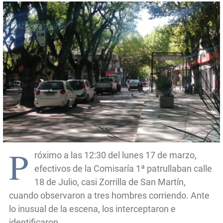
P
róximo a las 12:30 del lunes 17 de marzo,
efectivos de la Comisaría 1ª patrullaban calle
18 de Julio, casi Zorrilla de San Martín,
cuando observaron a tres hombres corriendo. Ante
lo inusual de la escena, los interceptaron e
identificaron.