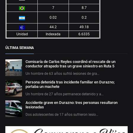
7
8.7
0.02
0.2
44.2
49.18
Unidad
Indexada
6.6335
ÚLTIMA SEMANA
Comisaría de Carlos Reyles coordinó el rescate de un
conductor atrapado tras un grave siniestro en Ruta 5
Un hombre de 63 años sufrió lesiones de gra…
Persona detenida tras incidente familiar en Durazno;
portaba un machete
Un hombre de 27 años permanece detenido y a…
Accidente grave en Durazno: tres personas resultaron
lesionadas
Dos adolescentes de 17 años sufrieron lesio…