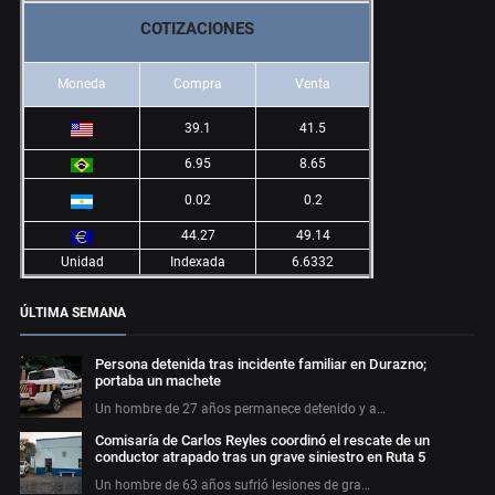
COTIZACIONES
Moneda
Compra
Venta
39.1
41.5
6.95
8.65
0.02
0.2
44.27
49.14
Unidad
Indexada
6.6332
ÚLTIMA SEMANA
Persona detenida tras incidente familiar en Durazno;
portaba un machete
Un hombre de 27 años permanece detenido y a…
Comisaría de Carlos Reyles coordinó el rescate de un
conductor atrapado tras un grave siniestro en Ruta 5
Un hombre de 63 años sufrió lesiones de gra…