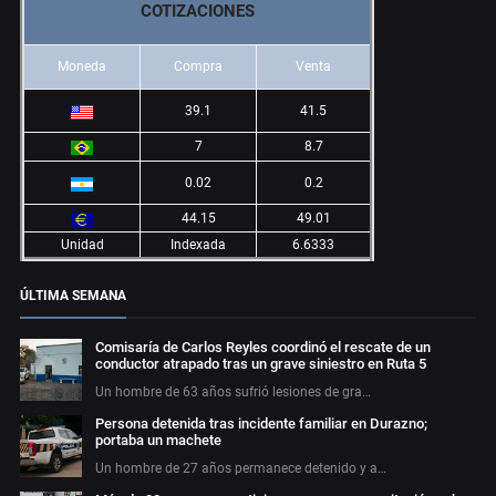
COTIZACIONES
Moneda
Compra
Venta
39.1
41.5
7
8.7
0.02
0.2
44.15
49.01
Unidad
Indexada
6.6333
ÚLTIMA SEMANA
Comisaría de Carlos Reyles coordinó el rescate de un
conductor atrapado tras un grave siniestro en Ruta 5
Un hombre de 63 años sufrió lesiones de gra…
Persona detenida tras incidente familiar en Durazno;
portaba un machete
Un hombre de 27 años permanece detenido y a…