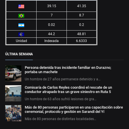
39.15
41.35
7
8.7
0.02
0.2
44.2
48.81
Unidad
Indexada
6.6333
ÚLTIMA SEMANA
Persona detenida tras incidente familiar en Durazno;
portaba un machete
Un hombre de 27 años permanece detenido y a…
Comisaría de Carlos Reyles coordinó el rescate de un
conductor atrapado tras un grave siniestro en Ruta 5
Un hombre de 63 años sufrió lesiones de gra…
Más de 80 personas participaron en una capacitación sobre
ceremonial, protocolo y gestión en Sarandí del Yí
Más de 80 personas de distintas localidades…