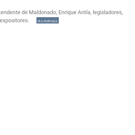
endente de Maldonado, Enrique Antía, legisladores,
 y expositores.
IR A PORTADA