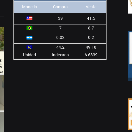
Moneda
Compra
Venta
39
41.5
7
8.7
0.02
0.2
44.2
49.18
Unidad
Indexada
6.6339