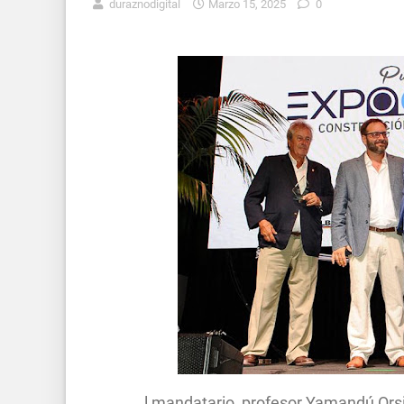
duraznodigital
Marzo 15, 2025
0
l mandatario, profesor Yamandú Orsi, 