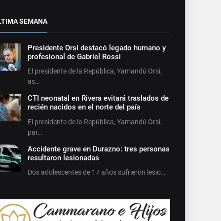
LTIMA SEMANA
Presidente Orsi destacó legado humano y
profesional de Gabriel Rossi
El presidente de la República, Yamandú Orsi,
as…
CTI neonatal en Rivera evitará traslados de
recién nacidos en el norte del país
El presidente de la República, Yamandú Orsi,
par…
Accidente grave en Durazno: tres personas
resultaron lesionadas
Dos adolescentes de 17 años sufrieron lesio…