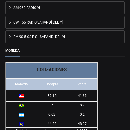
AM 960 RADIO YÍ
CW 155 RADIO SARANDÍ DEL YÍ
FM 90.5 OSIRIS - SARANDÍ DEL YÍ
MONEDA
COTIZACIONES
Moneda
Compra
Venta
39.15
41.35
7
8.7
0.02
0.2
44.33
48.97