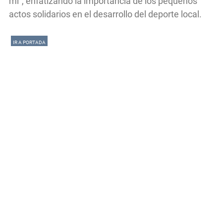
mí”, enfatizando la importancia de los pequeños
actos solidarios en el desarrollo del deporte local.
IR A PORTADA