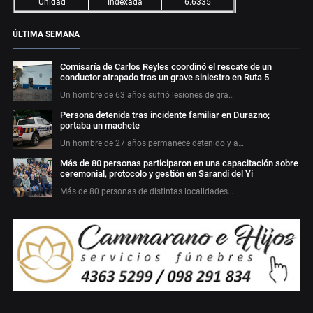
Unidad
Indexada
6.6335
ÚLTIMA SEMANA
Comisaría de Carlos Reyles coordinó el rescate de un
conductor atrapado tras un grave siniestro en Ruta 5
Un hombre de 63 años sufrió lesiones de gra…
Persona detenida tras incidente familiar en Durazno;
portaba un machete
Un hombre de 27 años permanece detenido y a…
Más de 80 personas participaron en una capacitación sobre
ceremonial, protocolo y gestión en Sarandí del Yí
Más de 80 personas de distintas localidades…