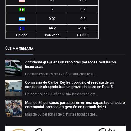
7
8.7
0.02
0.2
44.2
49.18
Unidad
Indexada
6.6335
ÚLTIMA SEMANA
Accidente grave en Durazno: tres personas resultaron
lesionadas
Dos adolescentes de 17 años sufrieron lesio…
Comisaría de Carlos Reyles coordinó el rescate de un
conductor atrapado tras un grave siniestro en Ruta 5
Un hombre de 63 años sufrió lesiones de gra…
Más de 80 personas participaron en una capacitación sobre
ceremonial, protocolo y gestión en Sarandí del Yí
Más de 80 personas de distintas localidades…