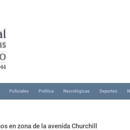
Policiales
Política
Necrológicas
Deportes
N
os en zona de la avenida Churchill