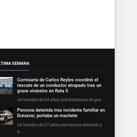
LTIMA SEMANA
Comisaría de Carlos Reyles coordinó el
rescate de un conductor atrapado tras un
grave siniestro en Ruta 5
Un hombre de 63 años sufrió lesiones de gra…
Persona detenida tras incidente familiar en
Durazno; portaba un machete
Un hombre de 27 años permanece detenido y
a…