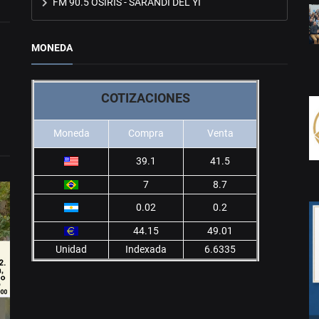
FM 90.5 OSIRIS - SARANDÍ DEL YÍ
MONEDA
COTIZACIONES
Moneda
Compra
Venta
39.1
41.5
7
8.7
0.02
0.2
44.15
49.01
Unidad
Indexada
6.6335