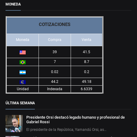
MONEDA
COTIZACIONES
Moneda
Compra
Venta
39
41.5
7
8.7
0.02
0.2
44.2
49.18
Unidad
Indexada
6.6339
ÚLTIMA SEMANA
Presidente Orsi destacó legado humano y profesional de
Gabriel Rossi
El presidente de la República, Yamandú Orsi, as…