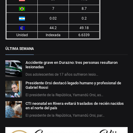
7
8.7
0.02
0.2
44.2
49.18
Unidad
Indexada
6.6339
ÚLTIMA SEMANA
Accidente grave en Durazno: tres personas resultaron
lesionadas
Dos adolescentes de 17 años sufrieron lesio…
Presidente Orsi destacó legado humano y profesional de
Gabriel Rossi
El presidente de la República, Yamandú Orsi, as…
CTI neonatal en Rivera evitará traslados de recién nacidos
en el norte del país
El presidente de la República, Yamandú Orsi, par…