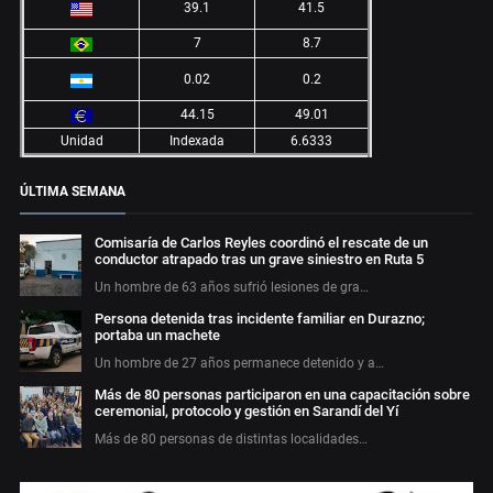
39.1
41.5
7
8.7
0.02
0.2
44.15
49.01
Unidad
Indexada
6.6333
ÚLTIMA SEMANA
Comisaría de Carlos Reyles coordinó el rescate de un
conductor atrapado tras un grave siniestro en Ruta 5
Un hombre de 63 años sufrió lesiones de gra…
Persona detenida tras incidente familiar en Durazno;
portaba un machete
Un hombre de 27 años permanece detenido y a…
Más de 80 personas participaron en una capacitación sobre
ceremonial, protocolo y gestión en Sarandí del Yí
Más de 80 personas de distintas localidades…