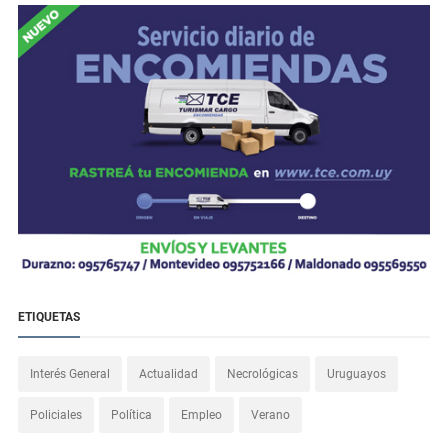
ETIQUETAS
Interés General
Actualidad
Necrológicas
Uruguayos
Policiales
Política
Empleo
Verano