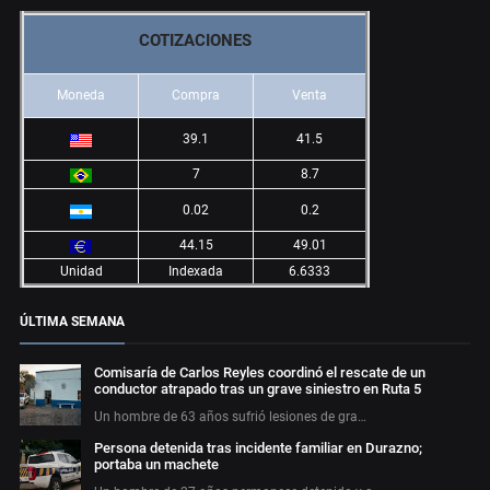
COTIZACIONES
Moneda
Compra
Venta
39.1
41.5
7
8.7
0.02
0.2
44.15
49.01
Unidad
Indexada
6.6333
ÚLTIMA SEMANA
Comisaría de Carlos Reyles coordinó el rescate de un
conductor atrapado tras un grave siniestro en Ruta 5
Un hombre de 63 años sufrió lesiones de gra…
Persona detenida tras incidente familiar en Durazno;
portaba un machete