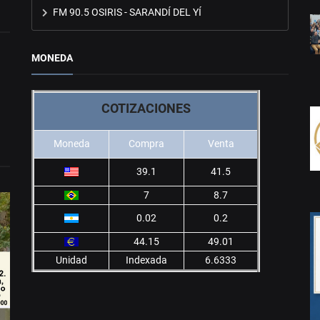
FM 90.5 OSIRIS - SARANDÍ DEL YÍ
MONEDA
COTIZACIONES
Moneda
Compra
Venta
39.1
41.5
7
8.7
0.02
0.2
44.15
49.01
Unidad
Indexada
6.6333