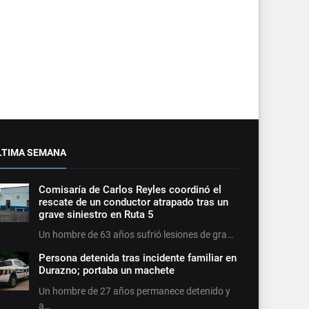
LTIMA SEMANA
Comisaría de Carlos Reyles coordinó el
rescate de un conductor atrapado tras un
grave siniestro en Ruta 5
Un hombre de 63 años sufrió lesiones de gra…
Persona detenida tras incidente familiar en
Durazno; portaba un machete
Un hombre de 27 años permanece detenido y
a…