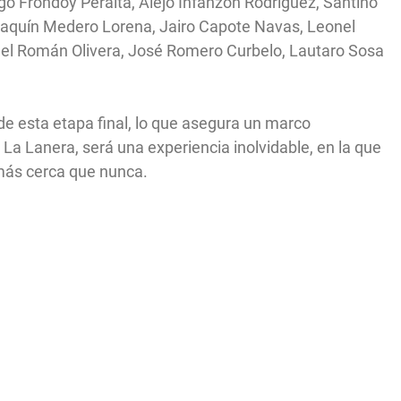
o Frondoy Peralta, Alejo Infanzón Rodríguez, Santino
oaquín Medero Lorena, Jairo Capote Navas, Leonel
ael Román Olivera, José Romero Curbelo, Lautaro Sosa
de esta etapa final, lo que asegura un marco
e La Lanera, será una experiencia inolvidable, en la que
 más cerca que nunca.