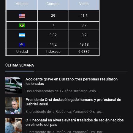
Moneda
Compra
Venta
39
41.5
7
8.7
0.02
0.2
44.2
49.18
Unidad
Indexada
6.6339
ÚLTIMA SEMANA
Accidente grave en Durazno: tres personas resultaron
lesionadas
Dos adolescentes de 17 años sufrieron lesio…
Presidente Orsi destacó legado humano y profesional de
Gabriel Rossi
El presidente de la República, Yamandú Orsi, as…
CTI neonatal en Rivera evitará traslados de recién nacidos
en el norte del país
El presidente de la República, Yamandú Orsi, par…