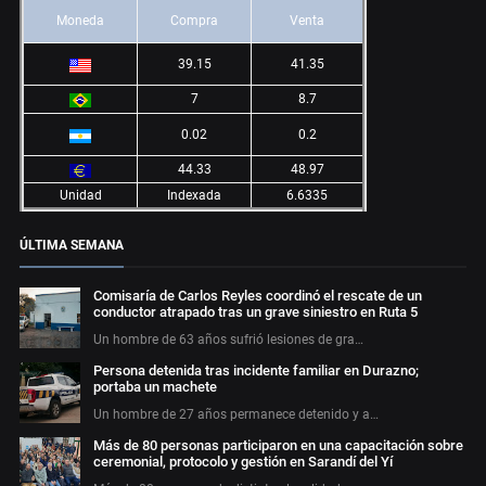
Moneda
Compra
Venta
39.15
41.35
7
8.7
0.02
0.2
44.33
48.97
Unidad
Indexada
6.6335
ÚLTIMA SEMANA
Comisaría de Carlos Reyles coordinó el rescate de un
conductor atrapado tras un grave siniestro en Ruta 5
Un hombre de 63 años sufrió lesiones de gra…
Persona detenida tras incidente familiar en Durazno;
portaba un machete
Un hombre de 27 años permanece detenido y a…
Más de 80 personas participaron en una capacitación sobre
ceremonial, protocolo y gestión en Sarandí del Yí