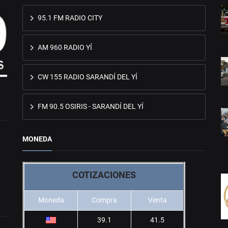
95.1 FM RADIO CITY
AM 960 RADIO YÍ
CW 155 RADIO SARANDÍ DEL YÍ
FM 90.5 OSIRIS - SARANDÍ DEL YÍ
MONEDA
COTIZACIONES
Moneda
Compra
Venta
39.1
41.5