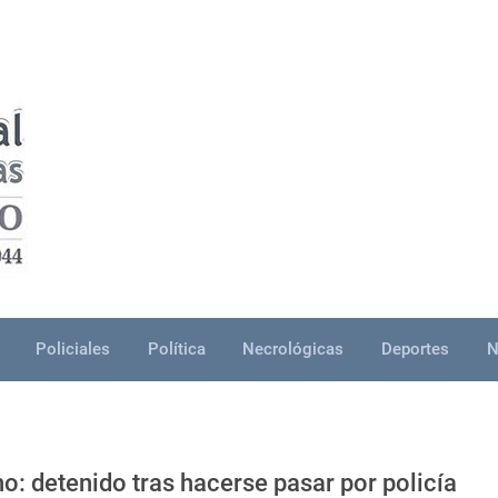
Policiales
Política
Necrológicas
Deportes
N
o: detenido tras hacerse pasar por policía