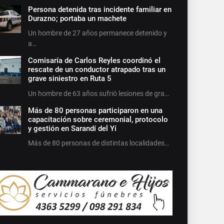
Persona detenida tras incidente familiar en
Durazno; portaba un machete
Un hombre de 27 años permanece detenido y
a…
Comisaría de Carlos Reyles coordinó el
rescate de un conductor atrapado tras un
grave siniestro en Ruta 5
Un hombre de 63 años sufrió lesiones de gra…
Más de 80 personas participaron en una
capacitación sobre ceremonial, protocolo
y gestión en Sarandí del Yí
Más de 80 personas de distintas localidades…