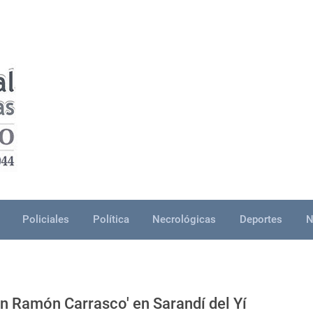
Policiales
Política
Necrológicas
Deportes
N
n Ramón Carrasco' en Sarandí del Yí