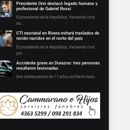
Presidente Orsi destacó legado humano y
profesional de Gabriel Rossi
El presidente de la República, Yamandú Orsi,
as…
CTI neonatal en Rivera evitará traslados de
recién nacidos en el norte del país
El presidente de la República, Yamandú Orsi,
par…
Accidente grave en Durazno: tres personas
resultaron lesionadas
Dos adolescentes de 17 años sufrieron lesio…