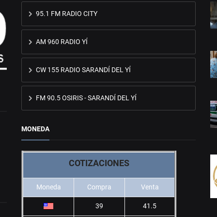
95.1 FM RADIO CITY
AM 960 RADIO YÍ
CW 155 RADIO SARANDÍ DEL YÍ
FM 90.5 OSIRIS - SARANDÍ DEL YÍ
MONEDA
COTIZACIONES
Moneda
Compra
Venta
39
41.5