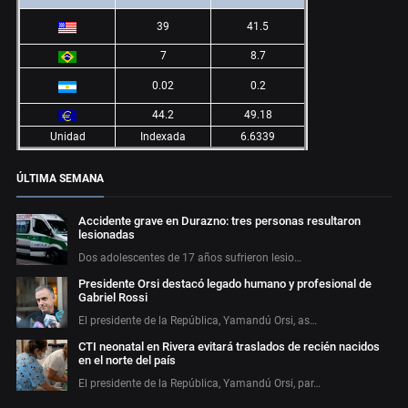
39
41.5
7
8.7
0.02
0.2
44.2
49.18
Unidad
Indexada
6.6339
ÚLTIMA SEMANA
Accidente grave en Durazno: tres personas resultaron
lesionadas
Dos adolescentes de 17 años sufrieron lesio…
Presidente Orsi destacó legado humano y profesional de
Gabriel Rossi
El presidente de la República, Yamandú Orsi, as…
CTI neonatal en Rivera evitará traslados de recién nacidos
en el norte del país
El presidente de la República, Yamandú Orsi, par…