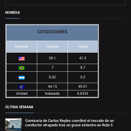
MONEDA
COTIZACIONES
Moneda
Compra
Venta
39.1
41.5
7
8.7
0.02
0.2
44.15
49.01
Unidad
Indexada
6.6333
ÚLTIMA SEMANA
Comisaría de Carlos Reyles coordinó el rescate de un
conductor atrapado tras un grave siniestro en Ruta 5