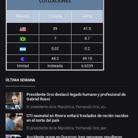
COTIZACIONES
Moneda
Compra
Venta
39
41.5
7
8.7
0.02
0.2
44.2
49.18
Unidad
Indexada
6.6339
ÚLTIMA SEMANA
Presidente Orsi destacó legado humano y profesional de
Gabriel Rossi
El presidente de la República, Yamandú Orsi, as…
CTI neonatal en Rivera evitará traslados de recién nacidos
en el norte del país
El presidente de la República, Yamandú Orsi, par…
Accidente grave en Durazno: tres personas resultaron