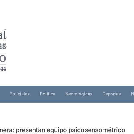
Policiales
Política
Necrológicas
Deportes
N
nera: presentan equipo psicosensométrico