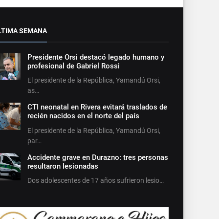
LTIMA SEMANA
Presidente Orsi destacó legado humano y
profesional de Gabriel Rossi
El presidente de la República, Yamandú Orsi,
as…
CTI neonatal en Rivera evitará traslados de
recién nacidos en el norte del país
El presidente de la República, Yamandú Orsi,
par…
Accidente grave en Durazno: tres personas
resultaron lesionadas
Dos adolescentes de 17 años sufrieron lesio…