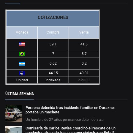
COTIZACIONES
Moneda
Compra
Venta
39.1
41.5
7
8.7
0.02
0.2
44.15
49.01
Unidad
Indexada
6.6333
ÚLTIMA SEMANA
Persona detenida tras incidente familiar en Durazno;
portaba un machete
Un hombre de 27 años permanece detenido y a…
Comisaría de Carlos Reyles coordinó el rescate de un
conductor atrapado tras un grave siniestro en Ruta 5