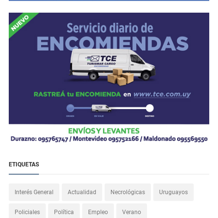
ETIQUETAS
Interés General
Actualidad
Necrológicas
Uruguayos
Policiales
Política
Empleo
Verano