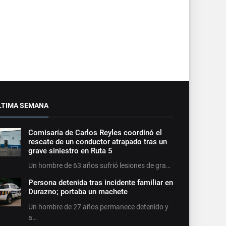
LTIMA SEMANA
Comisaría de Carlos Reyles coordinó el
rescate de un conductor atrapado tras un
grave siniestro en Ruta 5
Un hombre de 63 años sufrió lesiones de gra…
Persona detenida tras incidente familiar en
Durazno; portaba un machete
Un hombre de 27 años permanece detenido y
a…