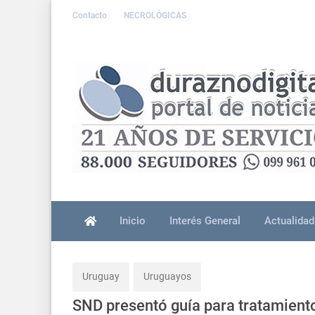
Contacto
NECROLÓGICAS
Inicio
Interés General
Actualidad
Uruguay
Uruguayos
SND presentó guía para tratamient