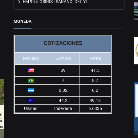
FM 90.5 OSIRIS - SARANDÍ DEL YÍ
MONEDA
COTIZACIONES
Moneda
Compra
Venta
39
41.5
7
8.7
0.02
0.2
44.2
49.18
Unidad
Indexada
6.6335