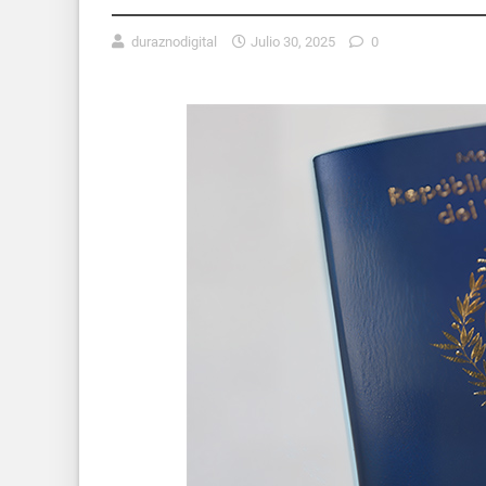
duraznodigital
Julio 30, 2025
0