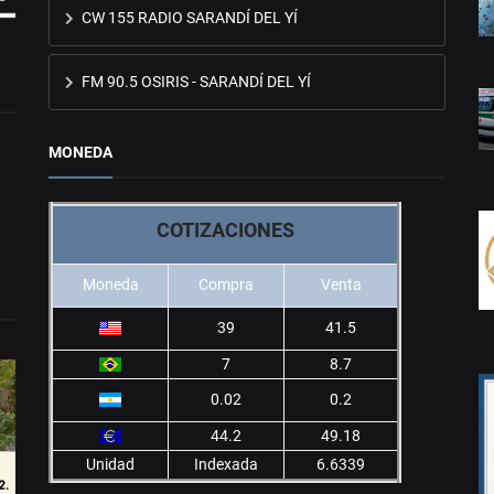
CW 155 RADIO SARANDÍ DEL YÍ
FM 90.5 OSIRIS - SARANDÍ DEL YÍ
MONEDA
COTIZACIONES
Moneda
Compra
Venta
39
41.5
7
8.7
0.02
0.2
44.2
49.18
Unidad
Indexada
6.6339