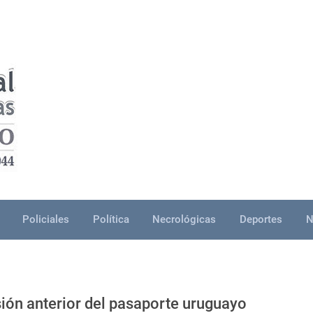
Policiales
Política
Necrológicas
Deportes
N
rsión anterior del pasaporte uruguayo