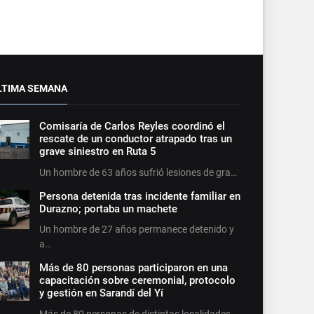
LTIMA SEMANA
Comisaría de Carlos Reyles coordinó el
rescate de un conductor atrapado tras un
grave siniestro en Ruta 5
Un hombre de 63 años sufrió lesiones de gra…
Persona detenida tras incidente familiar en
Durazno; portaba un machete
Un hombre de 27 años permanece detenido y
a…
Más de 80 personas participaron en una
capacitación sobre ceremonial, protocolo
y gestión en Sarandí del Yí
Más de 80 personas de distintas localidades…