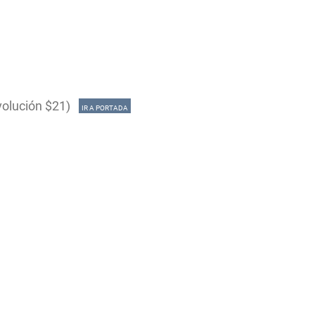
evolución $21)
IR A PORTADA