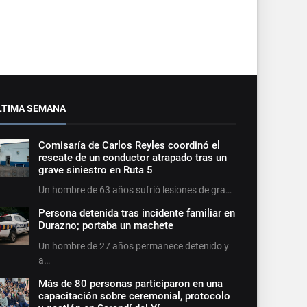
LTIMA SEMANA
Comisaría de Carlos Reyles coordinó el
rescate de un conductor atrapado tras un
grave siniestro en Ruta 5
Un hombre de 63 años sufrió lesiones de gra…
Persona detenida tras incidente familiar en
Durazno; portaba un machete
Un hombre de 27 años permanece detenido y
a…
Más de 80 personas participaron en una
capacitación sobre ceremonial, protocolo