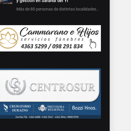
y gestión en Sarandí del Yí
Más de 80 personas de distintas localidades…