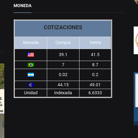
MONEDA
COTIZACIONES
Moneda
Compra
Venta
39.1
41.5
7
8.7
0.02
0.2
44.15
49.01
Unidad
Indexada
6.6333