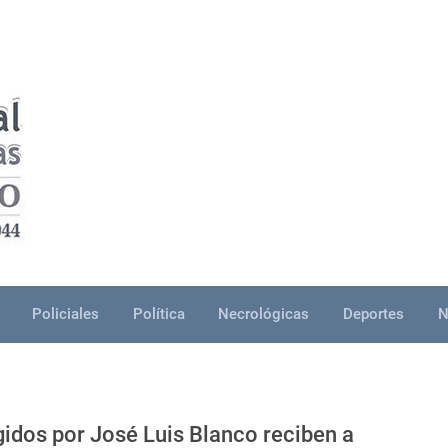
Policiales
Política
Necrológicas
Deportes
N
gidos por José Luis Blanco reciben a