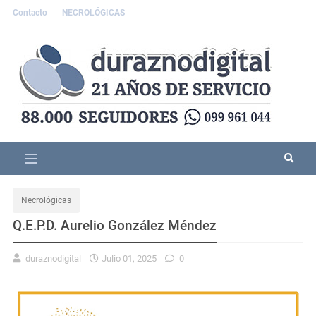
Contacto
NECROLÓGICAS
Necrológicas
Q.E.P.D. Aurelio González Méndez
duraznodigital
Julio 01, 2025
0