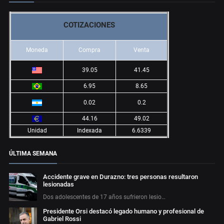
COTIZACIONES
Moneda
Compra
Venta
39.05
41.45
6.95
8.65
0.02
0.2
44.16
49.02
Unidad
Indexada
6.6339
ÚLTIMA SEMANA
Accidente grave en Durazno: tres personas resultaron
lesionadas
Dos adolescentes de 17 años sufrieron lesio…
Presidente Orsi destacó legado humano y profesional de
Gabriel Rossi