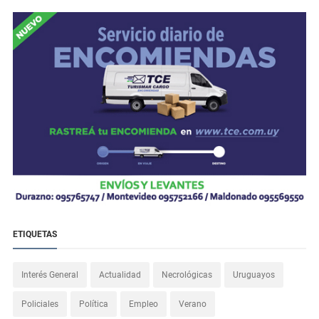
ETIQUETAS
Interés General
Actualidad
Necrológicas
Uruguayos
Policiales
Política
Empleo
Verano