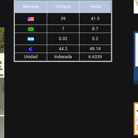
Moneda
Compra
Venta
39
41.5
7
8.7
0.02
0.2
44.2
49.18
Unidad
Indexada
6.6339