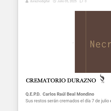
duraznodigital
Julio 05, 2025
0
.
Q.E.P.D.
Carlos Raúl Beal Mondino
Sus restos serán cremados
el día 7 de julio