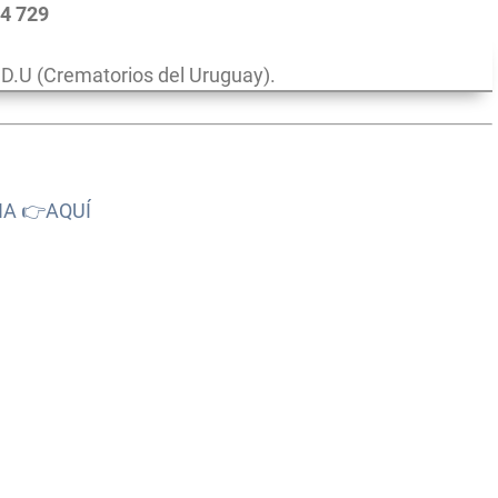
54 729
.U (Crematorios del Uruguay).
NA 👉AQUÍ