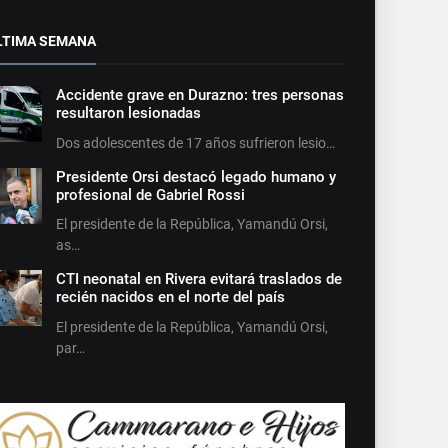
LTIMA SEMANA
Accidente grave en Durazno: tres personas
resultaron lesionadas
Dos adolescentes de 17 años sufrieron lesio…
Presidente Orsi destacó legado humano y
profesional de Gabriel Rossi
El presidente de la República, Yamandú Orsi,
as…
CTI neonatal en Rivera evitará traslados de
recién nacidos en el norte del país
El presidente de la República, Yamandú Orsi,
par…