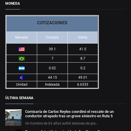
MONEDA
COTIZACIONES
Moneda
Compra
Venta
39.1
41.5
7
8.7
0.02
0.2
44.15
49.01
Unidad
Indexada
6.6333
ÚLTIMA SEMANA
Comisaría de Carlos Reyles coordinó el rescate de un
conductor atrapado tras un grave siniestro en Ruta 5
Un hombre de 63 años sufrió lesiones de gra…