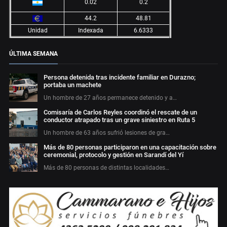
0.02
0.2
44.2
48.81
Unidad
Indexada
6.6333
ÚLTIMA SEMANA
Persona detenida tras incidente familiar en Durazno;
portaba un machete
Un hombre de 27 años permanece detenido y a…
Comisaría de Carlos Reyles coordinó el rescate de un
conductor atrapado tras un grave siniestro en Ruta 5
Un hombre de 63 años sufrió lesiones de gra…
Más de 80 personas participaron en una capacitación sobre
ceremonial, protocolo y gestión en Sarandí del Yí
Más de 80 personas de distintas localidades…