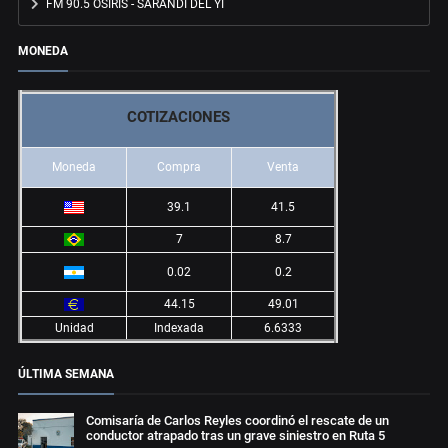
FM 90.5 OSIRIS - SARANDÍ DEL YÍ
MONEDA
COTIZACIONES
Moneda
Compra
Venta
39.1
41.5
7
8.7
0.02
0.2
44.15
49.01
Unidad
Indexada
6.6333
ÚLTIMA SEMANA
Comisaría de Carlos Reyles coordinó el rescate de un
conductor atrapado tras un grave siniestro en Ruta 5