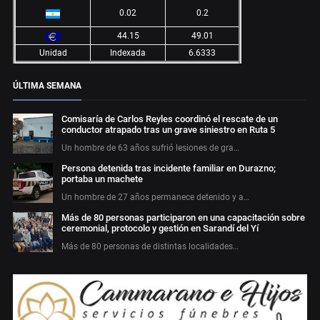
0.02
0.2
44.15
49.01
Unidad
Indexada
6.6333
ÚLTIMA SEMANA
Comisaría de Carlos Reyles coordinó el rescate de un
conductor atrapado tras un grave siniestro en Ruta 5
Un hombre de 63 años sufrió lesiones de gra…
Persona detenida tras incidente familiar en Durazno;
portaba un machete
Un hombre de 27 años permanece detenido y a…
Más de 80 personas participaron en una capacitación sobre
ceremonial, protocolo y gestión en Sarandí del Yí
Más de 80 personas de distintas localidades…