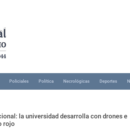
Policiales
Política
Necrológicas
Deportes
N
onal: la universidad desarrolla con drones e
o rojo