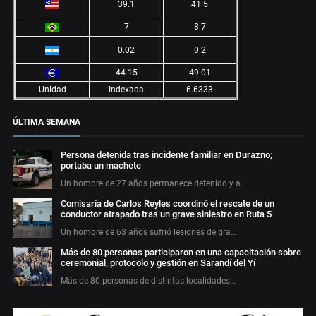
39.1
41.5
7
8.7
0.02
0.2
44.15
49.01
Unidad
Indexada
6.6333
ÚLTIMA SEMANA
Persona detenida tras incidente familiar en Durazno;
portaba un machete
Un hombre de 27 años permanece detenido y a…
Comisaría de Carlos Reyles coordinó el rescate de un
conductor atrapado tras un grave siniestro en Ruta 5
Un hombre de 63 años sufrió lesiones de gra…
Más de 80 personas participaron en una capacitación sobre
ceremonial, protocolo y gestión en Sarandí del Yí
Más de 80 personas de distintas localidades…